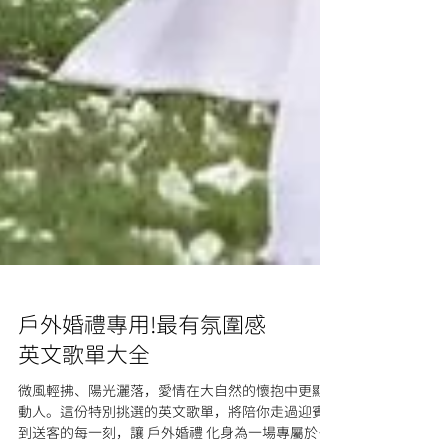
戶外婚禮專用!最有氛圍感
英文歌單大全